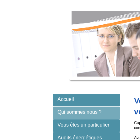
V
Accueil
v
Qui sommes nous ?
Cap
Vous êtes un particulier
con
Audits énergétiques
Ave